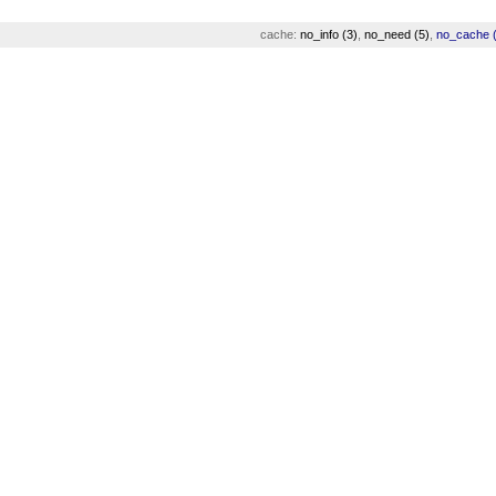
cache:
no_info (3)
,
no_need (5)
,
no_cache (