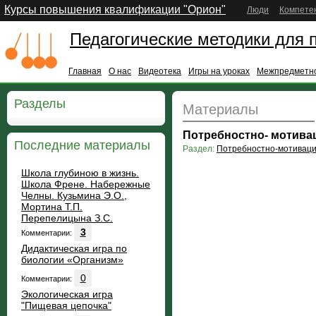
Курсы повышения квалификации "Орион"
Люди
Компете
Педагогические методики для 
Главная
О нас
Видеотека
Игры на уроках
Межпредметно
Разделы
Материалы
Потребностно- мотива
Последние материалы
Раздел:
Потребностно-мотивац
Школа глубиною в жизнь.
Школа Френе. Набережные
Челны. Кузьмина Э.О.,
Мортина Т.П.
Перепелицына З.С.
3
Комментарии:
Дидактическая игра по
биологии «Организм»
0
Комментарии:
Экологическая игра
"Пищевая цепочка"