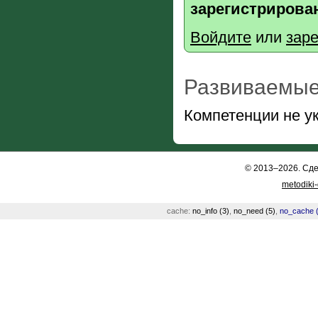
зарегистрирова
Войдите
или
заре
Развиваемые
Компетенции не у
© 2013–2026. Сд
metodiki
cache:
no_info (3)
,
no_need (5)
,
no_cache (