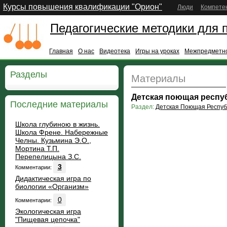
Курсы повышения квалификации "Орион"
Люди
Компете
Педагогические методики для 
Главная
О нас
Видеотека
Игры на уроках
Межпредметно
Разделы
Материалы
Детская поющая респу
Последние материалы
Раздел:
Детская Поющая Респуб
Школа глубиною в жизнь.
Школа Френе. Набережные
Челны. Кузьмина Э.О.,
Мортина Т.П.
Перепелицына З.С.
3
Комментарии:
Дидактическая игра по
биологии «Организм»
0
Комментарии:
Экологическая игра
"Пищевая цепочка"