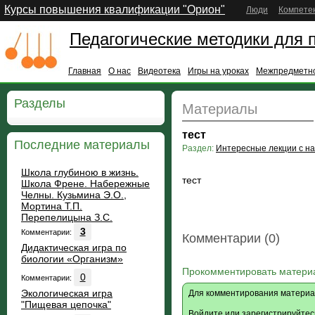
Курсы повышения квалификации "Орион"
Люди
Компете
Педагогические методики для 
Главная
О нас
Видеотека
Игры на уроках
Межпредметно
Разделы
Материалы
тест
Последние материалы
Раздел:
Интересные лекции с н
Школа глубиною в жизнь.
тест
Школа Френе. Набережные
Челны. Кузьмина Э.О.,
Мортина Т.П.
Перепелицына З.С.
3
Комментарии:
Комментарии (0)
Дидактическая игра по
биологии «Организм»
Прокомментировать матери
0
Комментарии:
Экологическая игра
Для комментирования материа
"Пищевая цепочка"
Войдите
или
зарегистрируйтес