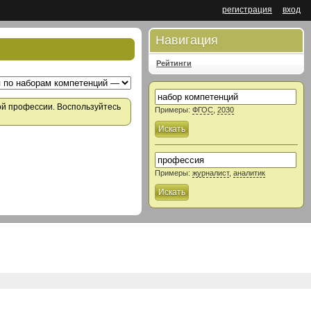
регистрация
вход
Навигация
Рейтинги
ой профессии. Воспользуйтесь
Примеры:
ФГОС
,
2030
Искать
Примеры:
журналист
,
аналитик
Искать