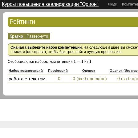
Курсы повышения квалификации "Орион"
Люди
Компете
Рейтинги
Кратко
|
Развёрнуто
Сначала выберите набор компетенций.
На следующем шаге вы сможете
поиском (он справа), чтобы быстрее найти нужную профессию.
Отображаются наборы компетенций 1 — 1 из 1.
Набор компетенций
Профессий
Оценок
Оценок (без пе
работа с текстом
0
0
(за 0 проектов)
0
(за 0 пр