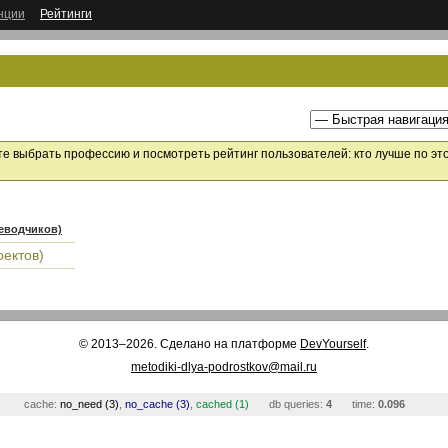
нции
Рейтинги
 выбрать профессию и посмотреть рейтинг пользователей: кто лучше по эт
реводчиков)
оектов)
© 2013–2026. Сделано на платформе
DevYourself
.
metodiki-dlya-podrostkov@mail.ru
cache:
no_need (3)
,
no_cache (3)
,
cached (1)
db queries:
4
time:
0.096