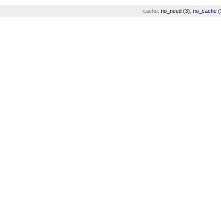
cache:
no_need (3)
,
no_cache (