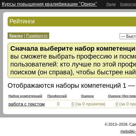
Курсы повышения квалификации "Орион"
Люди
Компете
Рейтинги
Кратко
|
Развёрнуто
Сначала выберите набор компетенци
вы сможете выбрать профессию и посмо
пользователей: кто лучше по этой проф
поиском (он справа), чтобы быстрее на
Отображаются наборы компетенций 1 — 1
Набор компетенций
Профессий
Оценок
Оценок (без пе
работа с текстом
0
0
(за 0 проектов)
0
(за 0 пр
© 2013–2026. Сд
metodiki