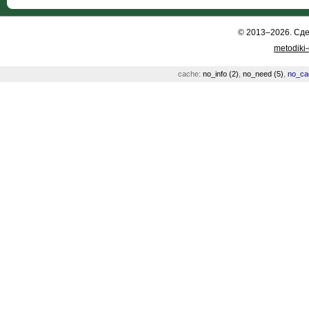
© 2013–2026. Сд
metodiki
cache:
no_info (2)
,
no_need (5)
,
no_ca