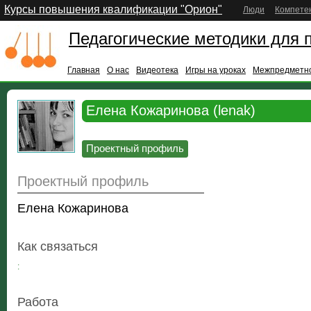
Курсы повышения квалификации "Орион"
Люди
Компете
Педагогические методики для 
Главная
О нас
Видеотека
Игры на уроках
Межпредметно
Елена Кожаринова (lenak)
Проектный профиль
Проектный профиль
Елена Кожаринова
Как связаться
:
Работа