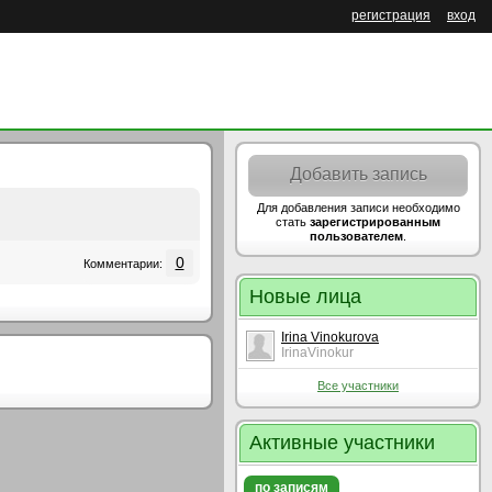
регистрация
вход
Добавить запись
Для добавления записи необходимо
стать
зарегистрированным
пользователем
.
0
Комментарии:
Новые лица
Irina Vinokurova
IrinaVinokur
Все участники
Активные участники
по записям