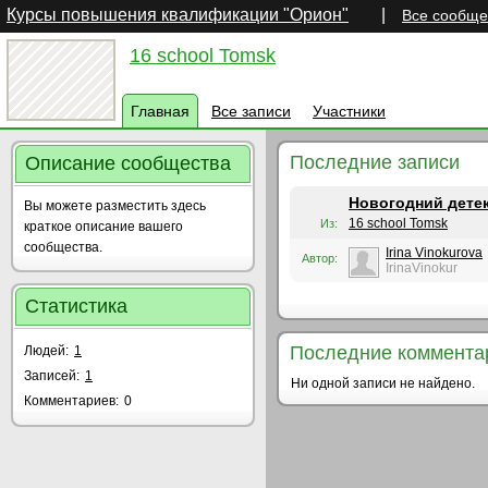
Курсы повышения квалификации "Орион"
|
Все сообще
16 school Tomsk
Главная
Все записи
Участники
Последние записи
Описание сообщества
Новогодний детек
Вы можете разместить здесь
16 school Tomsk
Из:
краткое описание вашего
сообщества.
Irina Vinokurova
Автор:
IrinaVinokur
Статистика
Последние коммента
Людей:
1
Записей:
1
Ни одной записи не найдено.
Комментариев:
0