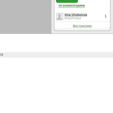
по комментариям
Irina Vinokurova
1
IrinaVinokur
Все участники
078