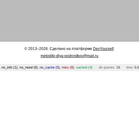
© 2013–2026. Сделано на платформе
DevYourself
.
metodiki-dlya-podrostkov@mail.ru
:
no_info (1)
,
no_need (6)
,
no_cache (5)
,
miss (8)
,
cached (4)
db queries:
16
time:
0.