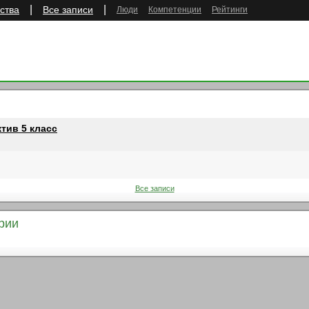
|
|
ства
Все записи
Люди
Компетенции
Рейтинги
тив 5 класс
Все записи
рии