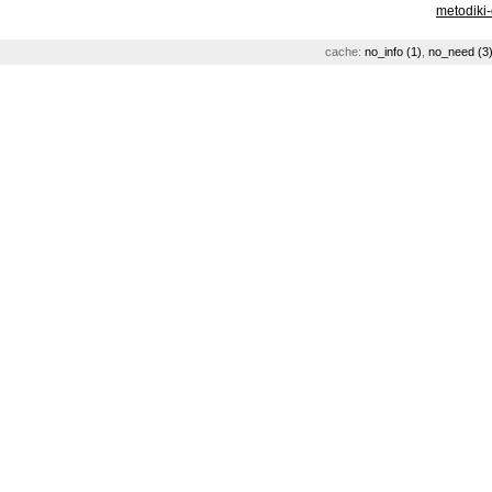
metodiki
cache:
no_info (1)
,
no_need (3