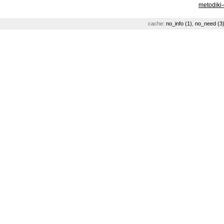
metodiki
cache:
no_info (1)
,
no_need (3