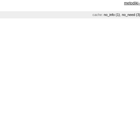
metodiki
cache:
no_info (1)
,
no_need (3