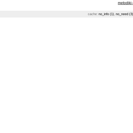
metodiki
cache:
no_info (1)
,
no_need (3