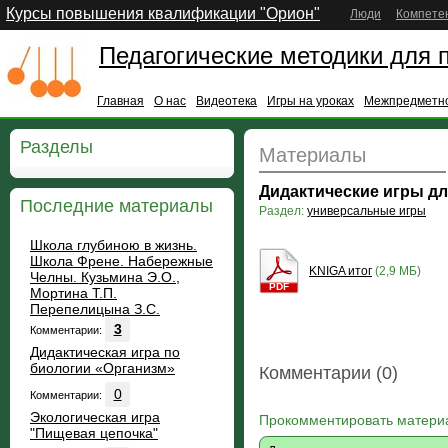
Курсы повышения квалификации "Орион"
Люди
Компете
Педагогические методики для 
Главная
О нас
Видеотека
Игры на уроках
Межпредметно
Разделы
Материалы
Дидактические игры дл
Последние материалы
Раздел:
универсальные игры
Школа глубиною в жизнь.
Школа Френе. Набережные
KNIGA итог
(2,9 МБ)
Челны. Кузьмина Э.О.,
PDF
Мортина Т.П.
Перепелицына З.С.
3
Комментарии:
Дидактическая игра по
биологии «Организм»
Комментарии (0)
0
Комментарии:
Экологическая игра
Прокомментировать матери
"Пищевая цепочка"