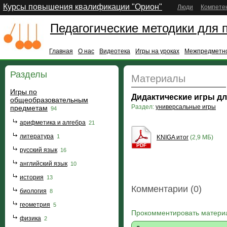
Курсы повышения квалификации "Орион"
Люди
Компете
Педагогические методики для 
Главная
О нас
Видеотека
Игры на уроках
Межпредметно
Разделы
Материалы
Игры по
Дидактические игры дл
общеобразовательным
Раздел:
универсальные игры
предметам
94
арифметика и алгебра
21
литература
1
KNIGA итог
(2,9 МБ)
PDF
русский язык
16
английский язык
10
история
13
Комментарии (0)
биология
8
геометрия
5
Прокомментировать матери
физика
2