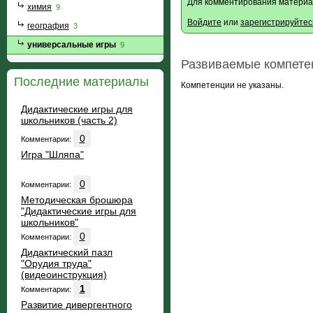
Для комментирования материа
химия
9
Войдите
или
зарегистрируйтес
география
3
универсальные игры
9
Развиваемые компете
Последние материалы
Компетенции не указаны.
Дидактические игры для
школьников (часть 2)
0
Комментарии:
Игра "Шляпа"
0
Комментарии:
Методическая брошюра
"Дидактические игры для
школьников"
0
Комментарии:
Дидактический пазл
"Орудия труда"
(видеоинструкция)
1
Комментарии:
Развитие дивергентного