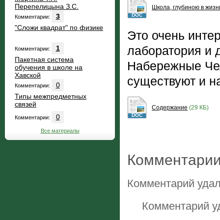
Перепелицына З.С.
Школа, глубиною в жизн
3
DOC
Комментарии:
"Сложи квадрат" по физике
Это очень инте
лаборатория и д
1
Комментарии:
Пакетная система
Набережные Чел
обучения в школе на
Хавской
существуют и н
0
Комментарии:
Типы межпредметных
связей
Содержание
(29 КБ)
DOC
0
Комментарии:
Все материалы
Комментарии
Комментарий удал
Комментарий у