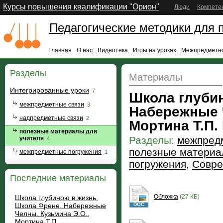
Курсы повышения квалификации "Орион"
Люди
Компете
Педагогические методики для 
Главная
О нас
Видеотека
Игры на уроках
Межпредметно
Разделы
Материалы
Интегрированные уроки
7
Школа глуби
межпредметные связи
3
Набережные 
надпредметные связи
2
Мортина Т.П.
полезные материалы для
Разделы:
межпред
учителя
4
полезные материа
межпредметные погружения
1
погружения
,
Совре
Последние материалы
Обложка
(27 КБ)
Школа глубиною в жизнь.
Школа Френе. Набережные
DOC
Челны. Кузьмина Э.О.,
Мортина Т.П.