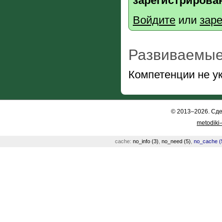
зарегистрирова
Войдите
или
заре
Развиваемые
Компетенции не у
© 2013–2026. Сд
metodiki
cache:
no_info (3)
,
no_need (5)
,
no_cache (