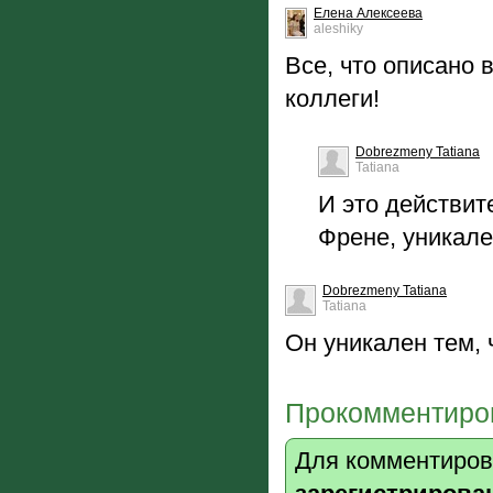
Елена Алексеева
aleshiky
Все, что описано 
коллеги!
Dobrezmeny Tatiana
Tatiana
И это действит
Френе, уникале
Dobrezmeny Tatiana
Tatiana
Он уникален тем, 
Прокомментиров
Для комментиров