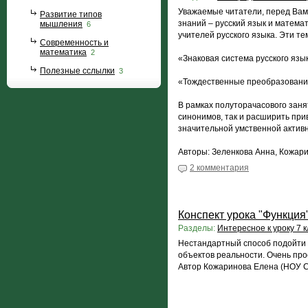
Уважаемые читатели, перед Вами
Развитие типов
знаний – русский язык и матема
мышления
6
учителей русского языка. Эти те
Современность и
математика
2
«Знаковая система русского язы
Полезные сслылки
3
«Тождественные преобразования
В рамках полуторачасового заня
синонимов, так и расширить при
значительной умственной активн
Авторы: Зеленкова Анна, Кожар
2 комментария
Конспект урока "Функция
Разделы:
Интересное к уроку 7 к
Нестандартный способ подойти 
объектов реальности. Очень пр
Автор Кожаринова Елена (НОУ С