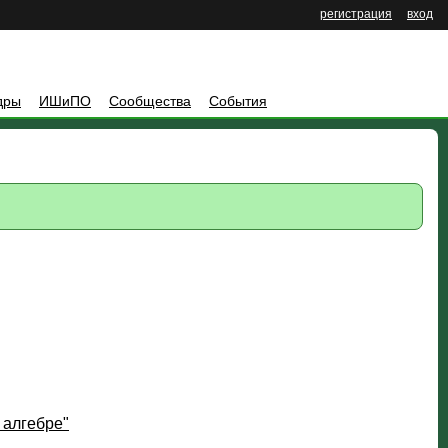
регистрация
вход
дры
ИШиПО
Сообщества
События
 алгебре"