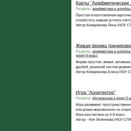
Карты "Арифметические 
Разделы:
арифметика и алгебра
Простая в изготовлении карточна
отработать навыки устного счета
Автор Кожаринова Лена (НОУ СП
Живая форма тренировк
Разделы:
арифметика и алгебра
уроку 9 класс
Форма простая, живая, активна
дробей, решений систем уравнен
Автор Кожаринова Елена НОУ С
Игра "Архитектор"
Разделы:
Интересное к уроку 5 к
Игра развивает пространственн
или рожок мороженного из план
Игра рассчитана на 5-8 класс
Автор - Аня Зеленкова (НОУ СПК