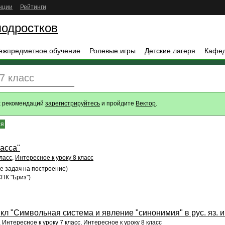
нции
Рейтинги
подростков
ежпредметное обучение
Ролевые игры
Детские лагеря
Кафе
7 класс
х рекомендаций
зарегистрируйтесь
и пройдите
Вектор
.
ия
ласса"
ласс
,
Интересное к уроку 8 класс
ме задач на построение)
ПК "Бриз")
кл "Символьная система и явление "синонимия" в рус. яз. и
,
Интересное к уроку 7 класс
,
Интересное к уроку 8 класс