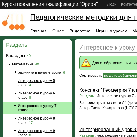
Курсы повышения квалификации "Орион"
Люди
Компете
Педагогические методики для 
Главная
О нас
Видеотека
Игры на уроках
М
Разделы
Интересное к уроку 
Кафедры
40
Для отображения личны
Математика
40
разминка в начале урока
6
Сортировать
по дате добавлен
Интересное к уроку 5
класс
4
Конспект "Геометрия 7 к
Интересное к уроку 6
Разделы:
Интересное к уроку 7 к
класс
8
Вся геометрия на листе А4 (кро
Интересное к уроку 7
Автор Елена Кожаринова (НОУ С
класс
11
Интересное к уроку 8
класс
17
Интегрированный урок 8 
Интересное к уроку 9
класс
6
Разделы:
межпредметные связи