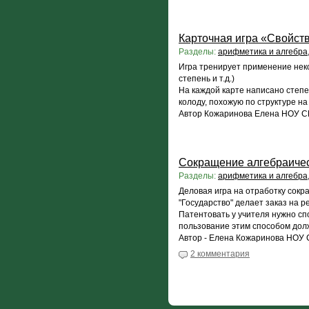
Карточная игра «Свойст
Разделы:
арифметика и алгебра
Игра тренирует применение неко
степень и т.д.)
На каждой карте написано степе
колоду, похожую по структуре н
Автор Кожаринова Елена НОУ С
Сокращение алгебраичес
Разделы:
арифметика и алгебра
Деловая игра на отработку сокр
"Государство" делает заказ на 
Патентовать у учителя нужно сп
пользование этим способом дол
Автор - Елена Кожаринова НОУ С
2 комментария