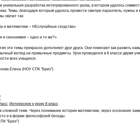
 уникальная разработка интегрированного урока, в котором удалось совмест
тика. Темы, благодаря которым удалось провести смелую параллель, нужны и в
мы звучат так:
ка и математики – НЕслучайные сходства»
 и синонимия – одно и то же?»
тия эти темы прекрасно дополняют друг друга. Они помогают как развить на
вычный взгляд на привычные предметы. Урок проводился в 8 классе двумя уч
ости всех учащихся.
инова Елена (НОУ СПК "Бриз")
"
ласс
,
Интересное к уроку 8 класс
к сложной теме. Через понимание истории математики, через осознание за
осто и в форме философской беседы.
ПК "Бриз")