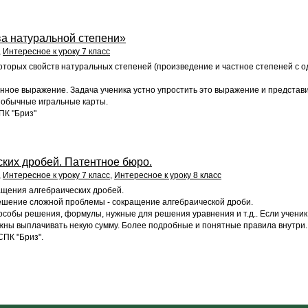
ва натуральной степени»
,
Интересное к уроку 7 класс
торых свойств натуральных степеней (произведение и частное степеней с о
нное выражение. Задача ученика устно упростить это выражение и представи
а обычные игральные карты.
ПК "Бриз"
ких дробей. Патентное бюро.
,
Интересное к уроку 7 класс
,
Интересное к уроку 8 класс
ащения алгебраических дробей.
решение сложной проблемы - сокращение алгебраической дроби.
особы решения, формулы, нужные для решения уравнения и т.д.. Если ученик
жны выплачивать некую сумму. Более подробные и понятные правила внутри.
ПК "Бриз".