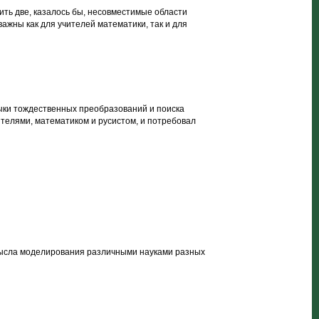
ить две, казалось бы, несовместимые области
ажны как для учителей математики, так и для
выки тождественных преобразований и поиска
ителями, математиком и русистом, и потребовал
мысла моделирования различными науками разных