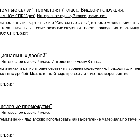
темные связи", геометрия 7 класс. Видео-инструкция.
рам НОУ СПК "Бриз"
,
Интересное к уроку 7 класс
,
геометрия
им показать тип карточных игр "Системные связи", которые можно применять
. Тема: "Начальные геометрические сведения". Время проведения: от 20 минут.
НОУ СПК "Бриз")
циональных дробей"
,
Интересное к уроку 7 класс
,
Интересное к уроку 8 класс
актическая игра, но вполне серьезный уровень содержания. Подходит для п
альных дробей. Можно в такой виде провести и зачетное мероприятие.
К "Бриз"
Числовые промежутки"
,
Интересное к уроку 7 класс
тематический лад. Можно использовать как закрепление материала по теме. 
К "Бриз"