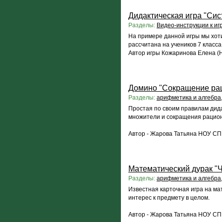
Дидактическая игра "Сис
Разделы:
Видео-инструкции к иг
На примере данной игры мы хот
рассчитана на учеников 7 класса
Автор игры Кожаринова Елена (
Домино "Сокращение ра
Разделы:
арифметика и алгебра
Простая по своим правилам дид
множители и сокращения рацион
Автор - Жарова Татьяна НОУ СП
Математический дурак "
Разделы:
арифметика и алгебра
Известная карточная игра на ма
интерес к предмету в целом.
Автор - Жарова Татьяна НОУ СП