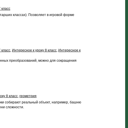
 класс
старших классах). Позволяет в игровой форме
 класс
,
Интересное к уроку 8 класс
,
Интересное к
венных преобразований, можно для сокращения
оку 8 класс
,
геометрия
роки собирают реальный объект, например, башню
ени сложности.