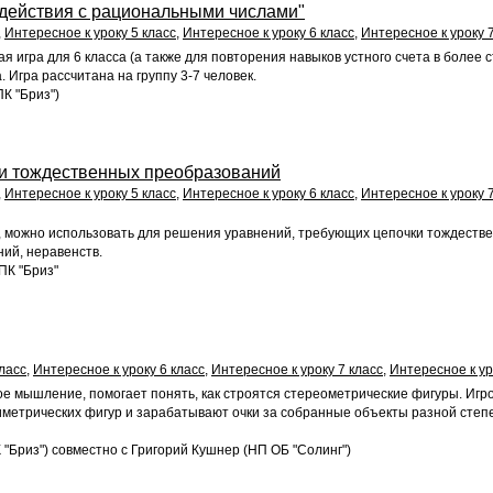
действия с рациональными числами"
,
Интересное к уроку 5 класс
,
Интересное к уроку 6 класс
,
Интересное к уроку 7
я игра для 6 класса (а также для повторения навыков устного счета в более 
. Игра рассчитана на группу 3-7 человек.
К "Бриз")
и тождественных преобразований
,
Интересное к уроку 5 класс
,
Интересное к уроку 6 класс
,
Интересное к уроку 7
я, можно использовать для решения уравнений, требующих цепочки тождест
ий, неравенств.
ПК "Бриз"
ласс
,
Интересное к уроку 6 класс
,
Интересное к уроку 7 класс
,
Интересное к ур
ое мышление, помогает понять, как строятся стереометрические фигуры. Иг
иметрических фигур и зарабатывают очки за собранные объекты разной степ
 "Бриз") совместно с Григорий Кушнер (НП ОБ "Солинг")