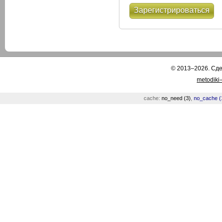
Зарегистрироваться
© 2013–2026. Сд
metodiki
cache:
no_need (3)
,
no_cache (