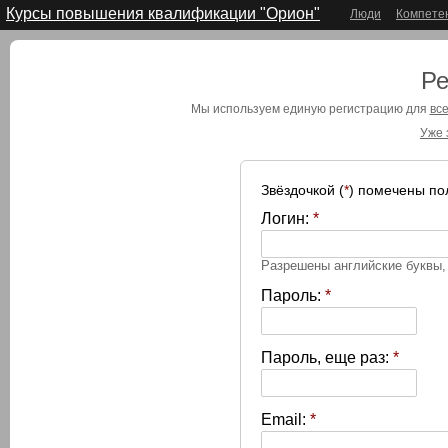
Курсы повышения квалификации "Орион"
Люди
Компете
Ре
Мы используем единую регистрацию для
все
Уже 
Звёздочкой (
*
) помечены по
Логин:
*
Разрешены английские буквы
Пароль:
*
Пароль, еще раз:
*
Email:
*