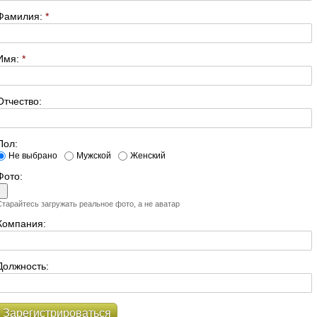
Фамилия:
*
Имя:
*
Отчество:
Пол:
Не выбрано
Мужской
Женский
Фото:
Старайтесь загружать реальное фото, а не аватар
Компания:
Должность:
Зарегистрироваться