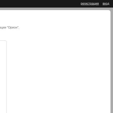
регистрация
вход
ции "Орион".