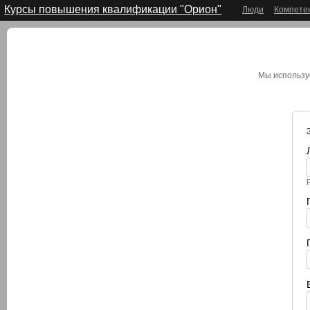
Курсы повышения квалификации "Орион"
Люди
Компете
Мы использу