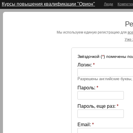
Курсы повышения квалификации "Орион"
Люди
Компете
Ре
Мы используем единую регистрацию для
все
Уже 
Звёздочкой (
*
) помечены по
Логин:
*
Разрешены английские буквы
Пароль:
*
Пароль, еще раз:
*
Email:
*