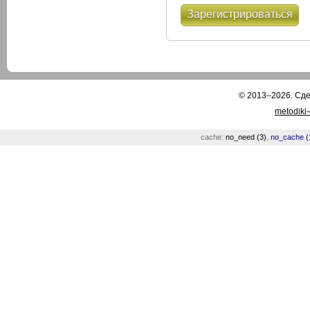
Зарегистрироваться
© 2013–2026. Сд
metodiki
cache:
no_need (3)
,
no_cache (