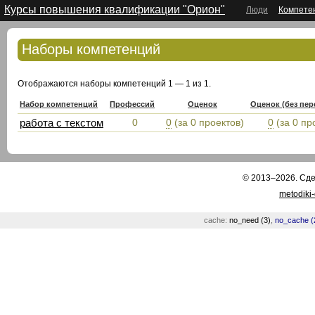
Курсы повышения квалификации "Орион"
Люди
Компете
Наборы компетенций
Отображаются наборы компетенций 1 — 1 из 1.
Набор компетенций
Профессий
Оценок
Оценок (без пе
работа с текстом
0
0
(за 0 проектов)
0
(за 0 пр
© 2013–2026. Сд
metodiki
cache:
no_need (3)
,
no_cache (