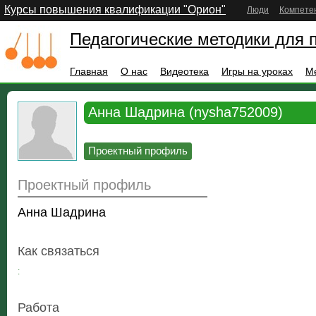
Курсы повышения квалификации "Орион"
Люди
Компете
Педагогические методики для 
Главная
О нас
Видеотека
Игры на уроках
М
Анна Шадрина (nysha752009)
Проектный профиль
Проектный профиль
Анна Шадрина
Как связаться
:
Работа