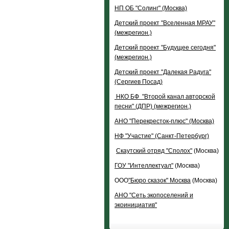
НП ОБ "Солинг" (Москва)
Детский проект "Вселенная МРАУ"
(межрегион.)
Детский проект "Будущее сегодня"
(межрегион.)
Детский проект "Далекая Радуга"
(Сергиев Посад)
НКО БФ
"Второй канал авторской
песни" (ДПР) (межрегион.)
АНО "Перекресток-плюс" (Москва)
НФ "Участие" (Санкт-Петербург)
Скаутский отряд "Сполох"
(Москва)
ГОУ "Интеллектуал"
(Москва)
ООО
"Бюро сказок" Москва
(Москва)
АНО "Сеть экопоселений и
экоинициатив"