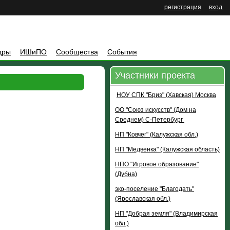
регистрация
вход
дры
ИШиПО
Сообщества
События
Участники проекта
НОУ СПК "Бриз" (Хавская) Москва
ОО "Союз искусств" (Дом на
Среднем) С-Петербург
НП "Ковчег" (Калужская обл.)
НП "Медвенка" (Калужская область)
НПО "Игровое образование"
(Дубна)
эко-поселение "Благодать"
(Ярославская обл.)
НП "Добрая земля" (Владимирская
обл.)