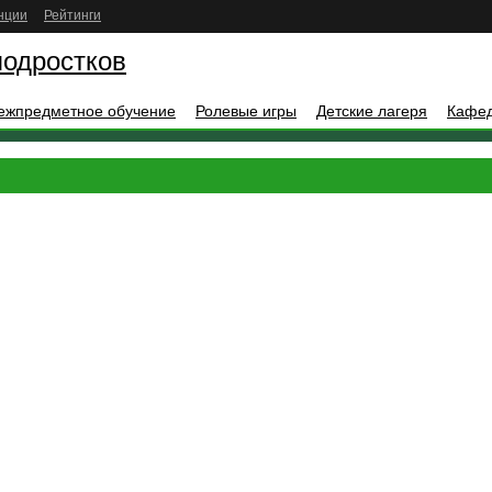
нции
Рейтинги
подростков
ежпредметное обучение
Ролевые игры
Детские лагеря
Кафе