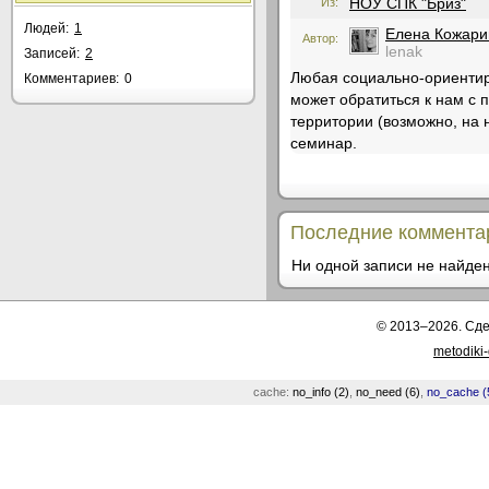
НОУ СПК "Бриз"
Из:
Людей:
1
Елена Кожари
Автор:
lenak
Записей:
2
Любая социально-ориенти
Комментариев:
0
может обратиться к нам с 
территории (возможно, на 
семинар.
Последние коммента
Ни одной записи не найден
© 2013–2026. Сд
metodiki
cache:
no_info (2)
,
no_need (6)
,
no_cache (