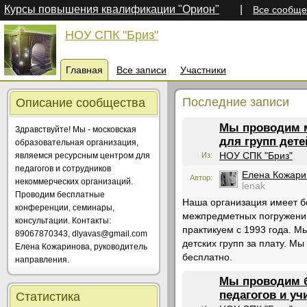
Курсы повышения квалификации "Орион"
|
Все сообще
НОУ СПК "Бриз"
Главная
Все записи
Участники
Последние записи
Описание сообщества
Мы проводим 
Здравствуйте! Мы - московская
для групп дете
образовательная организация,
НОУ СПК "Бриз"
являемся ресурсным центром для
Из:
педагогов и сотрудников
Елена Кожари
Автор:
некоммерческих организаций.
lenak
Проводим бесплатные
Наша организация имеет 
конференции, семинары,
межпредметных погружений
консультации. Контакты:
практикуем с 1993 года. М
89067870343, dlyavas@gmail.com
детских групп за плату. М
Елена Кожаринова, руководитель
бесплатно.
направления.
Мы проводим 
педагогов и уч
Статистика