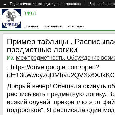
←
|
Педагогические методики для подростков
Все сообществ
ТФТЛ
Главная
Все записи
Участники
Пример таблицы . Расписыв
предметные логики
Межпредметность. Обсуждение возм
Из:
:
https://drive.google.com/open?
id=13uwwdyzqDMhau2QVXx6XJkK
Добрый вечер! Обещала скинуть обр
расписывать предметную логику. В
всякий случай, прикреплю этот фа
подростков". Я расписала один мод