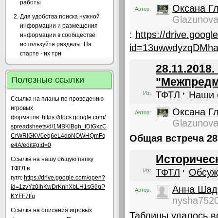
работы
Оксана Г
Автор:
Для удобства поиска нужной
Glazunov
информации и размещения
:
https://drive.goog
информации в сообществе
используйте разделы. На
id=13uwwdyzqDMh
старте - их три
28.11.2018
Полезные ссылки
"Межпредм
ТФТЛ
Наши 
Из:
Ссылка на планы по проведению
игровых
Оксана Г
Автор:
форматов:
https://docs.google.com/
Glazunov
spreadsheets/d/1MBKIBgh_tDtGxzC
CrWRlGKV0eq6eL4doNOWHQmFq
Общая встреча 28
e4A/edit#gid=0
Историческ
Ссылка на нашу общую папку
ТФТЛ в
ТФТЛ
Обсуж
Из:
гугл:
https://drive.google.com/open?
id=1zvYz0ihKwDrKnhXbLH1sG9qP
Анна Шад
Автор:
KYFF7Ifu
nysha752
Ссылка на описания игровых
Таблицы удалось вс