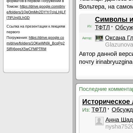
форматов в первом Погружении в
Вольтера, на самом
Томске:
https://drive.google.com/driv
e/folders/1QqOmMn2DYYr7cjsLHjLF
Символы и
lTtFUnj0LhGD
ТФТЛ
Обсуж
Ссылка на презентации к лекциям
Из:
первого
Оксана Г
Погружения:
https://drive.google.co
Автор:
m/drive/folders/1OKwWN9i_BcqPg2
Glazunov
SIRj6pgsX5wCFMPTRM
Автор данной верс
почту irinabryuzgi
Последние коммента
Историческое 
ТФТЛ
Обсужд
Из:
Анна Шад
nysha752