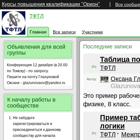
Курсы повышения квалификации "Орион"
|
Все сообще
ТФТЛ
Главная
Все записи
Участники
Последние записи
Объявления для всей
группы
Таблица по
Конференция 12 декабря (в 20.00
ТФТЛ
Из:
по Томску) - по запросу.
Пишите на почту Глазуновой
Оксана Г
Автор:
Оксане - glazunovaov@yandex.ru
Glazunov
Это пример рабоче
К началу работы в
физике, 8 класс.
сообществе
Пример та
Не забудьте
зарегистрироваться и
логики
присоединиться к данному
ТФТЛ
Межпр
Из:
сообществу для начала