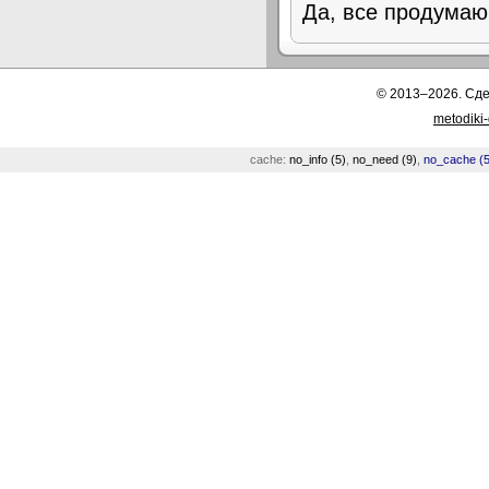
Да, все продумаю
© 2013–2026. Сд
metodiki
cache:
no_info (5)
,
no_need (9)
,
no_cache (5