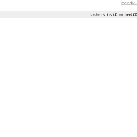
metodiki
cache:
no_info (1)
,
no_need (3