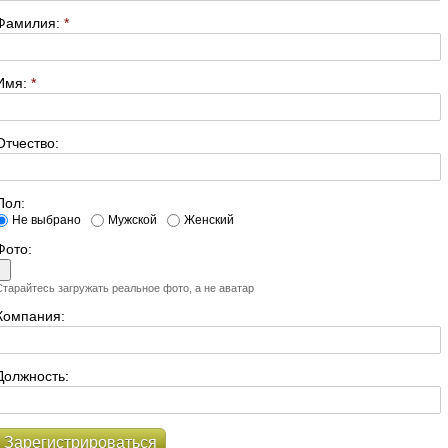
Фамилия:
*
Имя:
*
Отчество:
Пол:
Не выбрано
Мужской
Женский
Фото:
Старайтесь загружать реальное фото, а не аватар
Компания:
Должность:
Зарегистрироваться