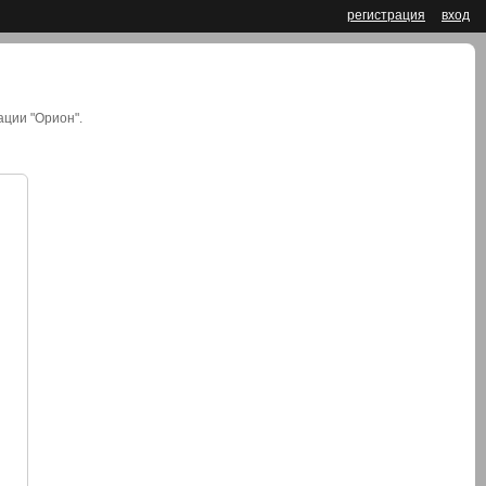
регистрация
вход
ции "Орион".