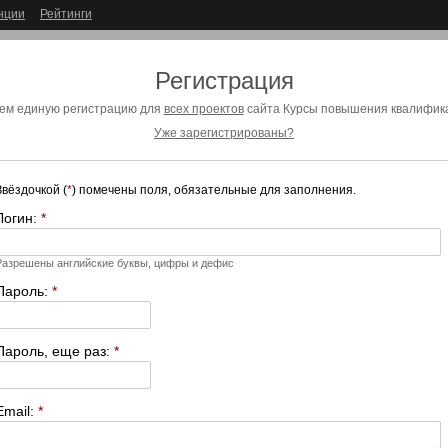
нции
Рейтинги
Регистрация
ем единую регистрацию для
всех проектов
сайта Курсы повышения квалифика
Уже зарегистрированы?
Звёздочкой (
*
) помечены поля, обязательные для заполнения.
Логин:
*
Разрешены английские буквы, цифры и дефис
Пароль:
*
Пароль, еще раз:
*
Email:
*