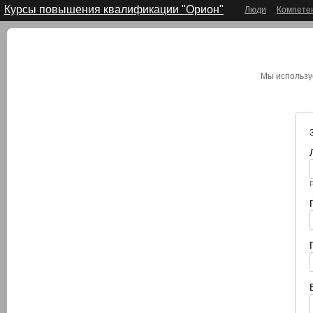
Курсы повышения квалификации "Орион"
Люди
Компете
Мы использу